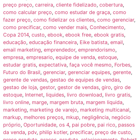
preço preço
,
carreira
,
cliente fidelizado
,
cobertura
,
como calcular preço
,
como estudar de graça
,
como
fazer preço
,
como fidelizar os clientes
,
como gerenciar
,
como precificar
,
como vender mais
,
Conhecimento
,
Copa 2014
,
custo
,
ebook
,
ebook free
,
ebook gratis
,
educação
,
educação financeira
,
Eike batista
,
email
,
email marketing
,
emprendedor
,
emprendorismo
,
empresa
,
empresario
,
equipe de venda
,
estoque
,
estudar gratis
,
expectativa
,
faça você mesmo
,
Forbes
,
Futuro do Brasil
,
gerenciar
,
gerenciar equipes
,
gerente
,
gerente de vendas
,
gestao de equipes de vendas
,
gestao de loja
,
gestor
,
gestor de vendas
,
giro
,
giro de
estoque
,
Internet
,
liquides
,
livro download
,
livro gratis
,
livro online
,
marge
,
margem bruta
,
margem liquida
,
marketing
,
marketing de varejo
,
marketing multicanal
,
markup
,
melhores preços
,
mkup
,
negligência
,
negócio
próprio
,
Oportunidade
,
os 4
,
pai pobre
,
pai rico
,
passos
da venda
,
pdv
,
philip kotler
,
precificar
,
preço de custo
,
preço produto
,
preços
,
produto
,
relacionamento
,
Robert